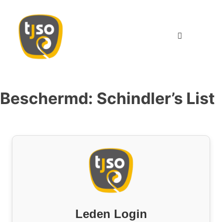
TJSO
Twents Jeugd Symfonie Orkest
Beschermd: Schindler’s List
Leden Login