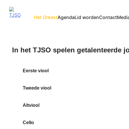
Het Orkest
Agenda
Lid worden
Contact
Medi
TJSO
Twents Jeugd Symfonie Orkest
In het TJSO spelen getalenteerde jo
Eerste viool
Tweede viool
Altviool
Cello