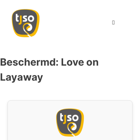
TJSO
Twents Jeugd Symfonie Orkest
Beschermd: Love on
Layaway