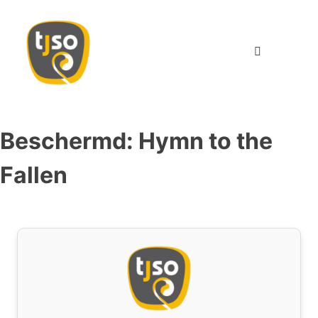
TJSO
Twents Jeugd Symfonie Orkest
Beschermd: Hymn to the
Fallen