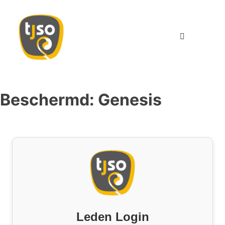
TJSO
Twents Jeugd Symfonie Orkest
Beschermd: Genesis
Leden Login